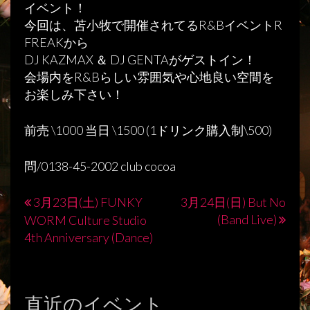
イベント！
今回は、苫小牧で開催されてるR&BイベントR
FREAKから
DJ KAZMAX ＆ DJ GENTAがゲストイン！
会場内をR&Bらしい雰囲気や心地良い空間を
お楽しみ下さい！
前売 \1000 当日 \1500 (1ドリンク購入制\500)
問/0138-45-2002 club cocoa
3月23日(土) FUNKY
3月24日(日) But No
投
(Band Live)
WORM Culture Studio
稿
4th Anniversary (Dance)
ナ
ビ
直近のイベント