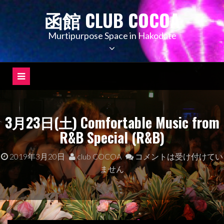
コ
函館 CLUB COCOA
ン
テ
Murtipurpose Space in Hakodate
ン
ツ
へ
ス
キ
ッ
3月23日(土) Comfortable Music from
プ
R&B Special (R&B)
2019年3月20日
club COCOA
コメントは受け付けてい
ません