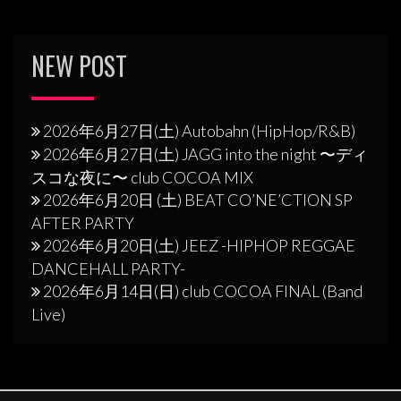
NEW POST
2026年6月27日(土) Autobahn (HipHop/R&B)
2026年6月27日(土) JAGG into the night 〜ディ
スコな夜に〜 club COCOA MIX
2026年6月20日 (土) BEAT CO’NE’CTION SP
AFTER PARTY
2026年6月20日(土) JEEZ -HIPHOP REGGAE
DANCEHALL PARTY-
2026年6月14日(日) club COCOA FINAL (Band
Live)