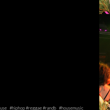
se #hiphop #reggae #randb #housemusic