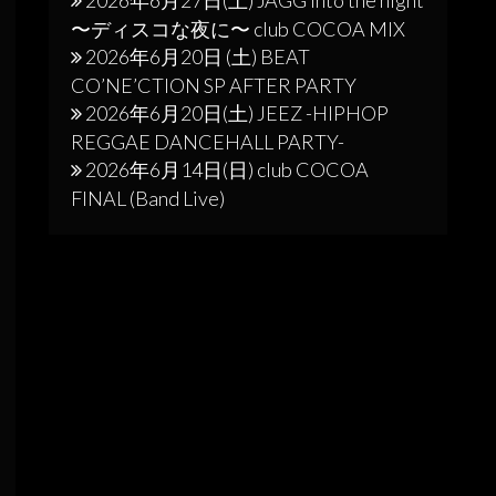
〜ディスコな夜に〜 club COCOA MIX
2026年6月20日 (土) BEAT
CO’NE’CTION SP AFTER PARTY
2026年6月20日(土) JEEZ -HIPHOP
REGGAE DANCEHALL PARTY-
2026年6月14日(日) club COCOA
FINAL (Band Live)