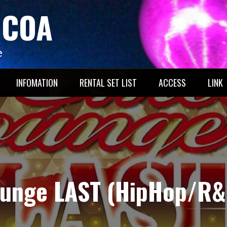
OCOA
e
INFOMATION
RENTAL SET LIST
ACCESS
LINK
unge LAST (HipHop/R