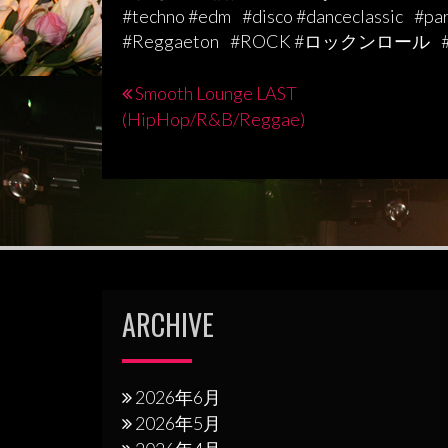
#techno #edm #disco #danceclassic #par
#Reggaeton #ROCK #ロックンロール #cit
Smooth Lounge LAST
投
(HipHop/R&B/Reggae)
稿
ナ
ビ
ゲ
ー
シ
ARCHIVE
ョ
ン
2026年6月
2026年5月