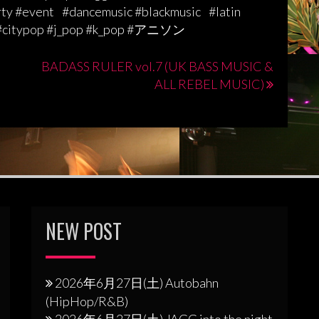
ty #event #dancemusic #blackmusic #latin
ypop #j_pop #k_pop #アニソン
BADASS RULER vol.7 (UK BASS MUSIC &
ALL REBEL MUSIC)
NEW POST
2026年6月27日(土) Autobahn
(HipHop/R&B)
2026年6月27日(土) JAGG into the night