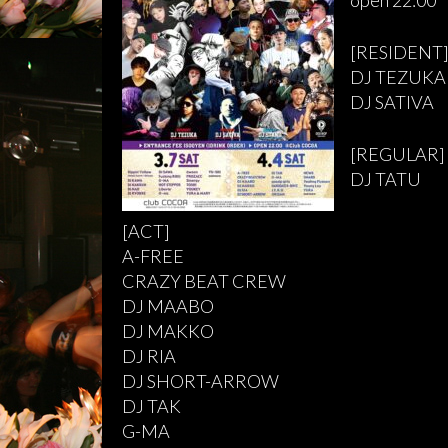
[RESIDENT
DJ TEZUKA
DJ SATIVA
[REGULAR]
DJ TATU
[ACT]
A-FREE
CRAZY BEAT CREW
DJ MAABO
DJ MAKKO
DJ RIA
DJ SHORT-ARROW
DJ TAK
G-MA