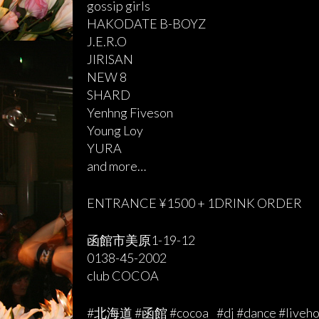
gossip girls
HAKODATE B-BOYZ
J.E.R.O
JIRISAN
NEW 8
SHARD
Yenhng Fiveson
Young Loy
YURA
and more…
ENTRANCE ¥1500 + 1DRINK ORDER
函館市美原1-19-12
0138-45-2002
club COCOA
#北海道 #函館 #cocoa #dj #dance #livehou