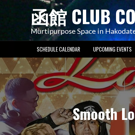
コ
函館 CLUB C
ン
テ
ン
Murtipurpose Space in Hakodat
ツ
へ
SCHEDULE CALENDAR
UPCOMING EVENTS
ス
キ
ッ
プ
Smooth Lo