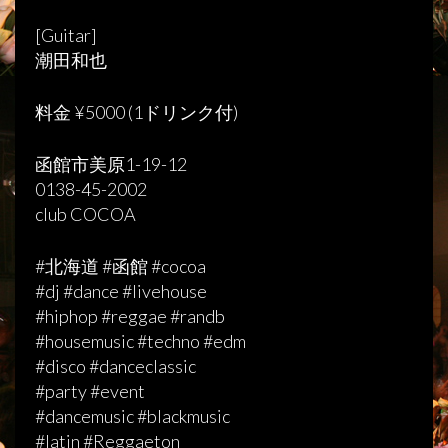
[Guitar]
潮田和也
料金 ¥5000 (1ドリンク付)
函館市美原1-19-12
0138-45-2002
club COCOA
#北海道 #函館 #cocoa
#dj #dance #livehouse
#hiphop #reggae #randb
#housemusic #techno #edm
#disco #danceclassic
#party #event
#dancemusic #blackmusic
#latin #Reggaeton