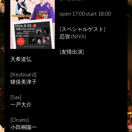
open 17:00 start 18:00
[スペシャルゲスト]
忍弥 (NIYA)
[友情出演]
天希道弘
[Keyboard]
猪俣美津子
[Sax]
一戸大介
[Drums]
小田桐陽一