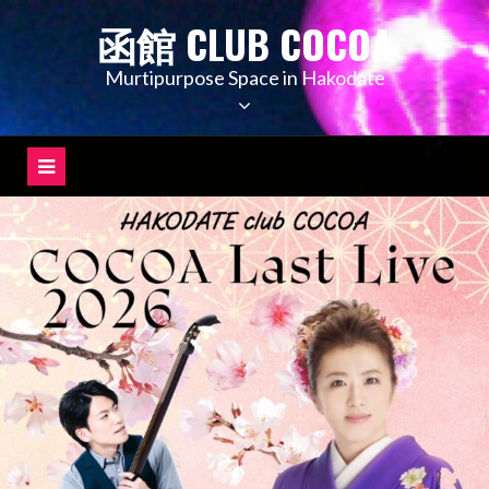
コ
函館 CLUB COCOA
ン
テ
Murtipurpose Space in Hakodate
ン
ツ
へ
ス
キ
ッ
プ