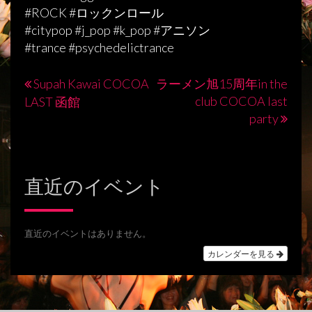
#ROCK #ロックンロール
#citypop #j_pop #k_pop #アニソン
#trance #psychedelictrance
Supah Kawai COCOA
ラーメン旭15周年in the
投
club COCOA last
LAST 函館
稿
party
ナ
ビ
直近のイベント
ゲ
ー
シ
直近のイベントはありません。
カレンダーを見る
ョ
ン